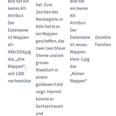
hat. Zum
Zeichen des
Neubeginns in
Köln hatte er
ein Wappen
(kombinier
geschaffen, das
Familienw
zwei zwei blaue
Sterne und ein
das „alte
grünes
Wappen“,
das
Kleeblatt in
seit 1260
„Kölner
einem
nachweisbar
Wappen“
goldenen Feld
zeigt. Hiermit
könnte er
Gottvertrauen
und