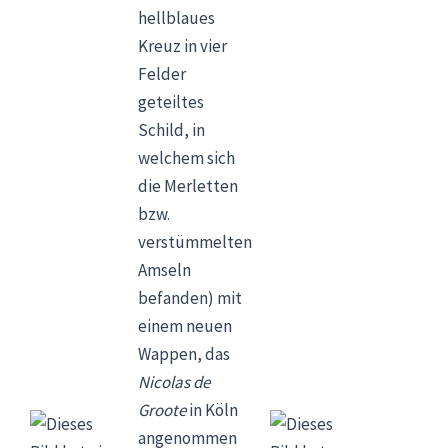
hellblaues
Kreuz in vier
Felder
geteiltes
Schild, in
welchem sich
die Merletten
bzw.
verstümmelten
Amseln
befanden) mit
einem neuen
Wappen, das
Nicolas de
Groote
in Köln
angenommen